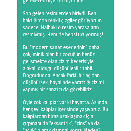
gerekecek diye korkuyorum!
0 km.Bızdıklar Yazılarım
Son gelen resimlerden biriydi. Ben
Filmlerimiz
baktığımda renkli çizgiler görüyorum
sadece. Halbuki o resim yarasaların
Hadi Bize Yazın
resmiymiş. Hem de hepsi uçuyormuş!
Bu “modern sanat eserlerinin” daha
çok, minik olan bir çocuğun henüz
gelişmekte olan çizim becerisiyle
alakalı olduğu düşünülebilir tabii.
Doğrudur da. Ancak farklı bir açıdan
düşünürsek, hayalinde yarattığı çizimi
yapmış bir sanatçı da görebiliriz.
Öyle çok kalıplar var ki hayatta. Aslında
her şeyi kalıplar içerisinde yaşıyoruz. Bu
kalıplardan biraz uzaklaşmak için
çırpınanı da “eksantrik”, “cins” ya da
“uçuk” olarak damgalıyoruz. Neden?