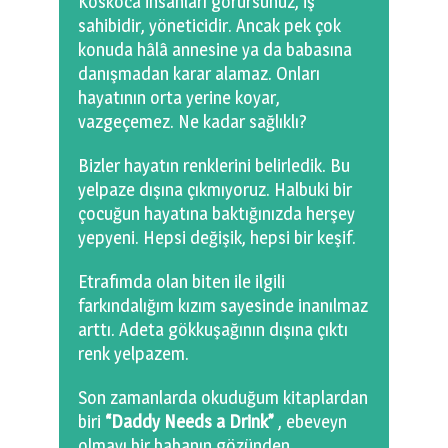
Koskoca insanları görürsünüz, iş
sahibidir, yöneticidir. Ancak pek çok
konuda hâlâ annesine ya da babasına
danışmadan karar alamaz. Onları
hayatının orta yerine koyar,
vazgeçemez. Ne kadar sağlıklı?
Bizler hayatın renklerini belirledik. Bu
yelpaze dışına çıkmıyoruz. Halbuki bir
çocuğun hayatına baktığınızda herşey
yepyeni. Hepsi değişik, hepsi bir keşif.
Etrafımda olan biten ile ilgili
farkındalığım kızım sayesinde inanılmaz
arttı. Adeta gökkuşağının dışına çıktı
renk yelpazem.
Son zamanlarda okuduğum kitaplardan
biri
“Daddy Needs a Drink”
, ebeveyn
olmayı bir babanın gözünden