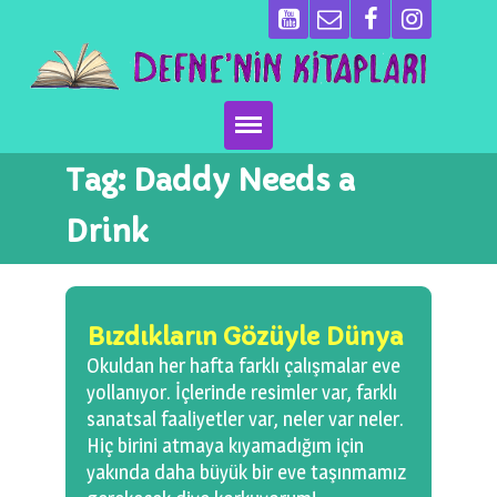
Tag:
Daddy Needs a
Ana Sayfa
Drink
Kitaplarımız
Ben Kimim?
Bızdıkların Gözüyle Dünya
Emeği Geçenler
Okuldan her hafta farklı çalışmalar eve
yollanıyor. İçlerinde resimler var, farklı
Neler Yapıyoruz?
sanatsal faaliyetler var, neler var neler.
Hiç birini atmaya kıyamadığım için
Basın
yakında daha büyük bir eve taşınmamız