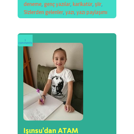
deneme
,
genç yazılar
,
karikatür
,
şiir
,
Sizlerden gelenler
,
yazı
,
yazı paylaşımı
1
comments
Işınsu’dan ATAM