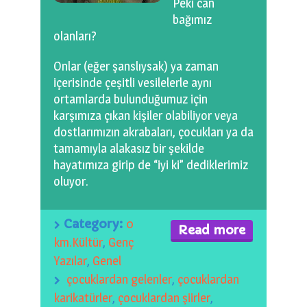
Peki can
0 km.Bızdıklar Yazılarım
bağımız
olanları?
Filmlerimiz
Onlar (eğer şanslıysak) ya zaman
Hadi Bize Yazın
içerisinde çeşitli vesilelerle aynı
ortamlarda bulunduğumuz için
karşımıza çıkan kişiler olabiliyor veya
dostlarımızın akrabaları, çocukları ya da
tamamıyla alakasız bir şekilde
hayatımıza girip de “iyi ki” dediklerimiz
oluyor.
Category:
0
Read more
km.Kültür
,
Genç
Yazılar
,
Genel
çocuklardan gelenler
,
çocuklardan
karikatürler
,
çocuklardan şiirler
,