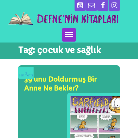
Tag:
çocuk ve sağlık
Ana Sayfa
Kitaplarımız
4
comments
39’unu Doldurmuş Bir
Ben Kimim?
Anne Ne Bekler?
Emeği Geçenler
Neler Yapıyoruz?
Basın