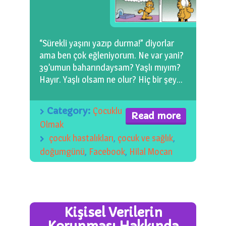
0 km.Bızdıklar Yazılarım
Filmlerimiz
“Sürekli yaşını yazıp durma!” diyorlar
Hadi Bize Yazın
ama ben çok eğleniyorum. Ne var yani?
39’umun baharındaysam? Yaşlı mıyım?
Hayır. Yaşlı olsam ne olur? Hiç bir şey…
Category:
Çocuklu
Read more
Olmak
çocuk hastalıkları
,
çocuk ve sağlık
,
doğumgünü
,
Facebook
,
Hilal Mocan
Kişisel Verilerin