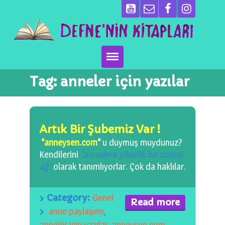
Tag:
anneler için yazılar
Ana Sayfa
Kitaplarımız
Artık Bir Şubemiz Var !
Ben Kimim?
“anneysen.com
“
u duymuş muydunuz?
Kendilerini
“annelere yönelik
bir sosyal
Emeği Geçenler
ağ”
olarak tanımlıyorlar. Çok da haklılar.
Neler Yapıyoruz?
Category:
Genel
Read more
Basın
anne paylaşımı
,
anneler için yazılar
,
anneysen.com