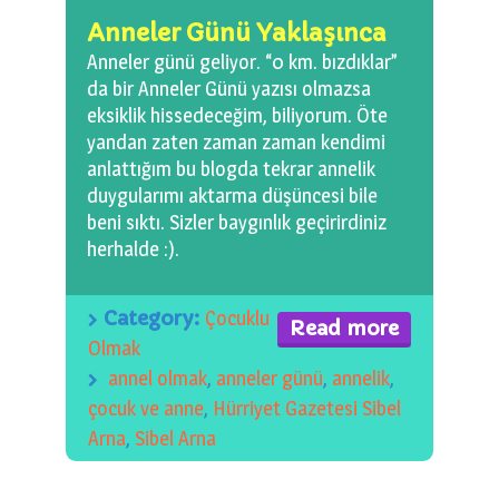
0 km.Bızdıklar Yazılarım
Anneler Günü Yaklaşınca
Anneler günü geliyor. “0 km. bızdıklar”
Filmlerimiz
da bir Anneler Günü yazısı olmazsa
eksiklik hissedeceğim, biliyorum. Öte
Hadi Bize Yazın
yandan zaten zaman zaman kendimi
anlattığım bu blogda tekrar annelik
duygularımı aktarma düşüncesi bile
beni sıktı. Sizler baygınlık geçirirdiniz
herhalde :).
Category:
Çocuklu
Read more
Olmak
annel olmak
,
anneler günü
,
annelik
,
çocuk ve anne
,
Hürriyet Gazetesi Sibel
Arna
,
Sibel Arna