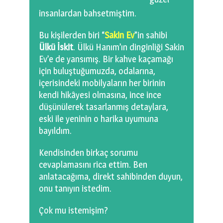
0 km.Bızdıklar Yazılarım
insanlardan bahsetmiştim.
Filmlerimiz
Bu kişilerden biri “
Sakin Ev
”in sahibi
Ülkü İskit
. Ülkü Hanım’ın dinginliği Sakin
Hadi Bize Yazın
Ev’e de yansımış. Bir kahve kaçamağı
için buluştuğumuzda, odalarına,
içerisindeki mobilyaların her birinin
kendi hikâyesi olmasına, ince ince
düşünülerek tasarlanmış detaylara,
eski ile yeninin o harika uyumuna
bayıldım.
Kendisinden birkaç sorumu
cevaplamasını rica ettim. Ben
anlatacağıma, direkt sahibinden duyun,
onu tanıyın istedim.
Çok mu istemişim?