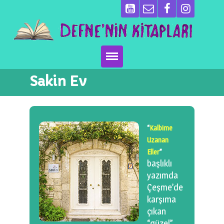
Sakin Ev
Ana Sayfa
Kitaplarımız
“
Kalbime
Ben Kimim?
Uzanan
Eller
”
Emeği Geçenler
başlıklı
yazımda
Neler Yapıyoruz?
Çeşme’de
karşıma
Basın
çıkan
“güzel”