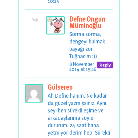
10:25
Defne Ongun
Müminoğlu
Sorma sorma,
dengeyi bulmak
bayağı zor
Tuğbacım :))
8 November
Reply
2014 at 15:26
Gülseren
Ah Defne hanım, Ne kadar
da güzel yazmışsınız. Aynı
şeyi ben sürekli eşime ve
arkadaşlarıma söyler
dururum. 24 saat bana
yetmiyor derim hep. Sürekli