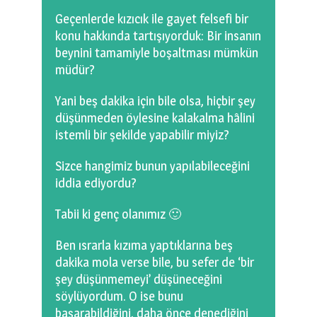
0 km.Bızdıklar Yazılarım
Geçenlerde kızıcık ile gayet felsefi bir
konu hakkında tartışıyorduk: Bir insanın
Filmlerimiz
beynini tamamiyle boşaltması mümkün
müdür?
Hadi Bize Yazın
Yani beş dakika için bile olsa, hiçbir şey
düşünmeden öylesine kalakalma hâlini
istemli bir şekilde yapabilir miyiz?
Sizce hangimiz bunun yapılabileceğini
iddia ediyordu?
Tabii ki genç olanımız 🙂
Ben ısrarla kızıma yaptıklarına beş
dakika mola verse bile, bu sefer de ‘bir
şey düşünmemeyi’ düşüneceğini
söylüyordum. O ise bunu
başarabildiğini, daha önce denediğini