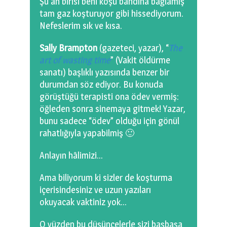
Şu an birisi beni koşu bandına bağlamış
tam gaz koşturuyor gibi hissediyorum.
Nefeslerim sık ve kısa.
Sally Brampton
(gazeteci, yazar), “
The
art of wasting time
” (Vakit öldürme
sanatı) başlıklı yazısında benzer bir
durumdan söz ediyor. Bu konuda
görüştüğü terapisti ona ödev vermiş:
öğleden sonra sinemaya gitmek! Yazar,
bunu sadece “ödev” olduğu için gönül
rahatlığıyla yapabilmiş 🙂
Anlayın hâlimizi…
Ama biliyorum ki sizler de koşturma
içerisindesiniz ve uzun yazıları
okuyacak vaktiniz yok…
O yüzden bu düşüncelerle sizi başbaşa