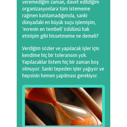
veremediğim zaman, davet edildiğim
organizasyonlara tüm istememe
rağmen katılamadığımda, sanki
dünyadaki en büyük suçu işlemişim,
‘evrenin en tembeli’ ödülünü hak
etmişim gibi hissetmeme ne demeli?
Verdiğim sözler ve yapılacak işler için
kendime hiç bir toleransım yok.
Yapılacaklar listem hiç bir zaman boş
olmuyor. Sanki tepeden işler yağıyor ve
hepsinin hemen yapılması gerekiyor.