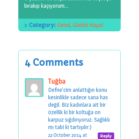
bırakıp kaçıyorum…
Category:
Genel
,
Günlük Hayat
4 Comments
Tuğba
Defne'cim anlattığın konu
kesinlikle sadece sana has
değil. Biz kadınlara ait bir
özellik ki bir koltuğa on
karpuz sığdırıyoruz. Sağlıklı
mı tabi ki tartışılır:)
22 October 2014 at
Reply