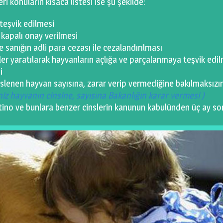
ri konuların kısaca listesi ise şu şekilde:
teşvik edilmesi
 kapalı onay verilmesi
sanığın adli para cezası ile cezalandırılması
er yaratılarak hayvanların açlığa ve parçalanmaya teşvik edi
i
eslenen hayvan sayısına, zarar verip vermediğine bakılmaksızı
iz hayvanın cinsine, sayısına Bakanlığın karar vermesi )
entino ve bunlara benzer cinslerin kanunun kabulünden üç ay so