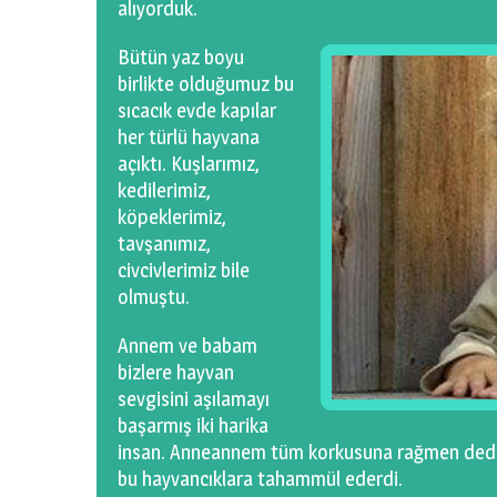
alıyorduk.
Bütün yaz boyu
birlikte olduğumuz bu
sıcacık evde kapılar
her türlü hayvana
açıktı. Kuşlarımız,
kedilerimiz,
köpeklerimiz,
tavşanımız,
civcivlerimiz bile
olmuştu.
Annem ve babam
bizlere hayvan
sevgisini aşılamayı
başarmış iki harika
insan. Anneannem tüm korkusuna rağmen dedemin
bu hayvancıklara tahammül ederdi.