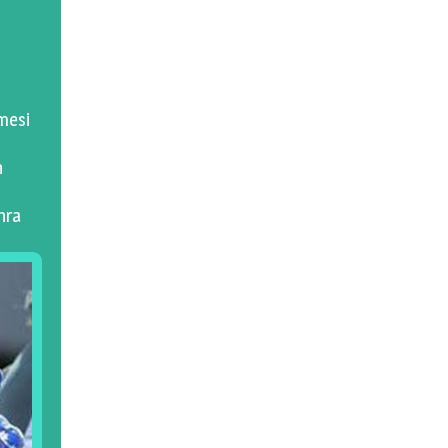
lmesi
n
nra