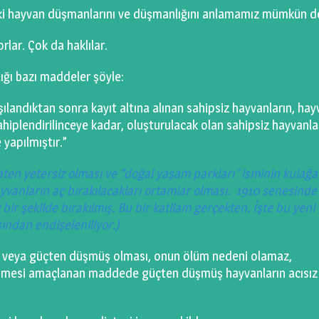
aki hayvan düşmanlarını ve düşmanlığını anlamamız mümkün de
rlar. Çok da haklılar.
ığı bazı maddeler şöyle:
şılandıktan sonra kayıt altına alınan sahipsiz hayvanların, ha
ahiplendirilinceye kadar, oluşturulacak olan sahipsiz hayvanla
yapılmıştır.”
aten yetersiz olması ve “doğal yaşam parkları” isminin kulağa
vanların aç bırakılacakları ortamlar olması. 1910 senesinde
bir şekilde bırakılmış. Bu bir katliam gerçekten. İşte bu yeni
ından endişeleniliyor.)
psiz veya güçten düşmüş olması, onun ölüm nedeni olamaz,
nmesi amaçlanan maddede güçten düşmüş hayvanların acısız