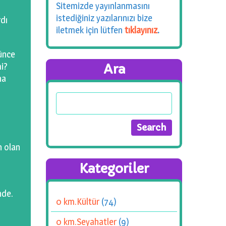
Sitemizde yayınlanmasını
istediğiniz yazılarınızı bize
rdı
iletmek için lütfen
tıklayınız
.
rünce
mi?
Ara
na
.
n olan
Kategoriler
nde.
0 km.Kültür
(74)
0 km.Seyahatler
(9)