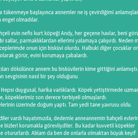
la tükenmeye başlayınca annemler ne iş çevirdiğimi anlamışla
 engel olmadılar.
hçeli evin nefis kurt köpeği Andy, her geçene havlar, beni gö
bi sallar, parmaklıklardan ellerimi yalamaya çalışırdı. Neden 
plerimde onun için bisküvi olurdu. Halbuki diğer çocuklar o
 olarak görür, evini korumaya çabalardı.
ları dökülünce annem bu bisküvilerin kime gittiğini anlamıştı
 sevgisinin nasıl bir şey olduğunu.
 Hepsi duygusal, harika varlıklardı. Köpek yetiştirmede uzma
, köpeklerimiz son derece terbiyeli olmuşlardı.
erinin üzerinde doğum yaptı. Tam yedi tane yavrusu oldu.
ediler vardı hayatımızda, dedemle anneannemin bahçeli evleri
e bizleri korumakla görevliydiler. Bu kadar kuvvetli köpekler
fle otururlardı. Ablam da ben de onlarla olmaktan büyük keyif