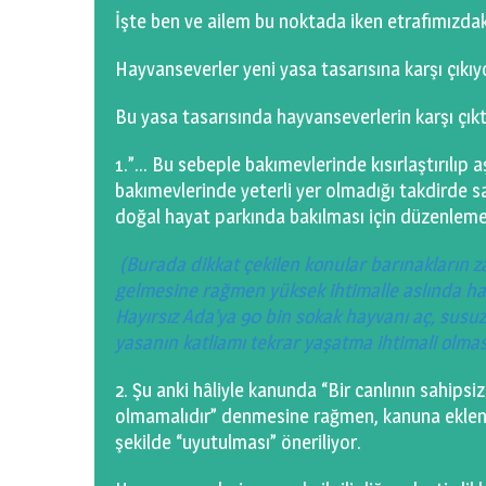
İşte ben ve ailem bu noktada iken etrafımızd
Hayvanseverler yeni yasa tasarısına karşı çıkıyo
Bu yasa tasarısında hayvanseverlerin karşı çıkt
1.”… Bu sebeple bakımevlerinde kısırlaştırılıp a
bakımevlerinde yeterli yer olmadığı takdirde s
doğal hayat parkında bakılması için düzenleme 
(Burada dikkat çekilen konular barınakların z
gelmesine rağmen yüksek ihtimalle aslında hay
Hayırsız Ada’ya 90 bin sokak hayvanı aç, susuz 
yasanın katliamı tekrar yaşatma ihtimali olmas
2. Şu anki hâliyle kanunda “Bir canlının sahi
olmamalıdır” denmesine rağmen, kanuna ekle
şekilde “uyutulması” öneriliyor.