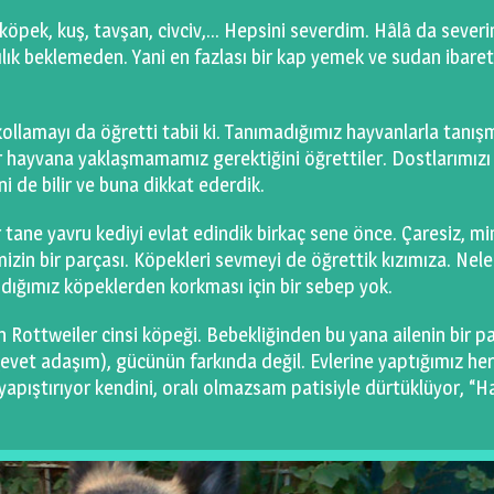
pek, kuş, tavşan, civciv,… Hepsini severdim. Hâlâ da severi
k beklemeden. Yani en fazlası bir kap yemek ve sudan ibaret
kollamayı da öğretti tabii ki. Tanımadığımız hayvanlarla tanı
hayvana yaklaşmamamız gerektiğini öğrettiler. Dostlarımızı
i de bilir ve buna dikkat ederdik.
r tane yavru kediyi evlat edindik birkaç sene önce. Çaresiz, min
izin bir parçası. Köpekleri sevmeyi de öğrettik kızımıza. Nele
dığımız köpeklerden korkması için bir sebep yok.
n Rottweiler cinsi köpeği. Bebekliğinden bu yana ailenin bir p
e (evet adaşım), gücünün farkında değil. Evlerine yaptığımız her
pıştırıyor kendini, oralı olmazsam patisiyle dürtüklüyor, “H