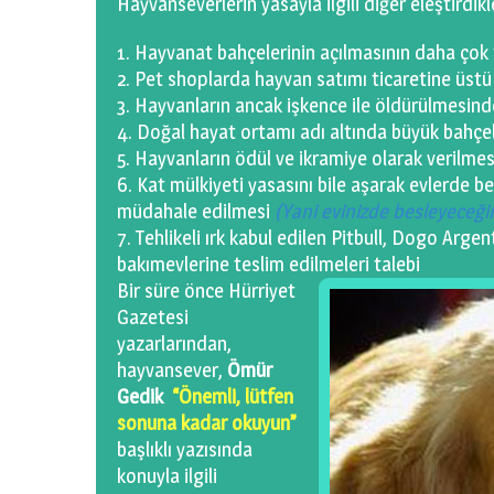
Hayvanseverlerin yasayla ilgili diğer eleştirdikle
Hayvanat bahçelerinin açılmasının daha çok 
Pet shoplarda hayvan satımı ticaretine üstü
Hayvanların ancak işkence ile öldürülmesinde 
Doğal hayat ortamı adı altında büyük bahçel
Hayvanların ödül ve ikramiye olarak verilmes
Kat mülkiyeti yasasını bile aşarak evlerde b
müdahale edilmesi
(Yani evinizde besleyeceğin
Tehlikeli ırk kabul edilen Pitbull, Dogo Arg
bakımevlerine teslim edilmeleri talebi
Bir süre önce Hürriyet
Gazetesi
yazarlarından,
hayvansever,
Ömür
Gedik
“Önemli, lütfen
sonuna kadar okuyun”
başlıklı yazısında
konuyla ilgili