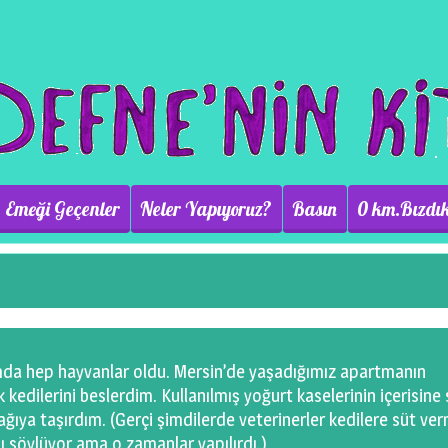
Emeği Geçenler
Neler Yapıyoruz?
Basın
0 km.Bızdık
da hep hayvanlar oldu. Mersin’de yaşadığımız apartmanın
kedilerini beslerdim. Kullanılmış yoğurt kaselerinin içerisine 
ıya taşırdım. (Gerçi şimdilerde veterinerler kedilere süt ve
nı söylüyor ama o zamanlar yapılırdı.)