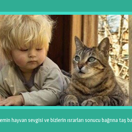
 hayvan sevgisi ve bizlerin ısrarları sonucu bağrına taş ba