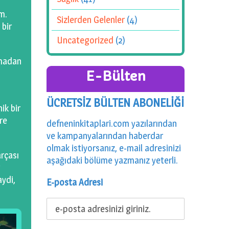
m.
Sizlerden Gelenler
(4)
 bir
Uncategorized
(2)
şmadan
E-Bülten
ÜCRETSİZ BÜLTEN ABONELİĞİ
ik bir
re
defneninkitaplari.com yazılarından
ve kampanyalarından haberdar
olmak istiyorsanız, e-mail adresinizi
arçası
aşağıdaki bölüme yazmanız yeterli.
aydi,
E-posta Adresi