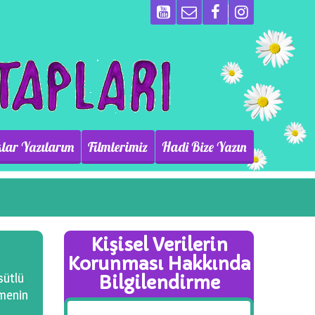
lar Yazılarım
Filmlerimiz
Hadi Bize Yazın
Kişisel Verilerin
Korunması Hakkında
sütlü
Bilgilendirme
rmenin