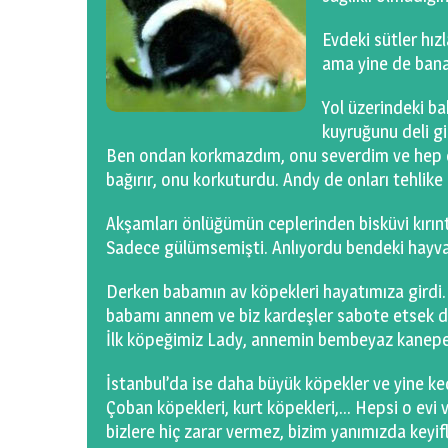
Evdeki sütler hız
ama yine de bana
Yol üzerindeki ba
kuyruğunu deli gi
Ben ondan korkmazdım, onu severdim ve hep ce
bağırır, onu korkuturdu. Andy de onları tehlike
Akşamları önlüğümün ceplerinden bisküvi kırıntı
Sadece gülümsemişti. Anlıyordu bendeki hayvan
Derken babamın av köpekleri hayatımıza girdi.
babamı annem ve biz kardeşler sabote etsek de
İlk köpeğimiz Lady, annemin bembeyaz kanepel
İstanbul’da ise daha büyük köpekler ve yine k
Çoban köpekleri, kurt köpekleri,… Hepsi o evi v
bizlere hiç zarar vermez, bizim yanımızda keyi