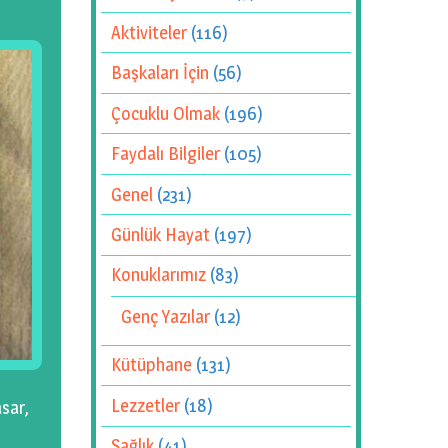
Aktiviteler
(116)
Başkaları İçin
(56)
Çocuklu Olmak
(196)
Faydalı Bilgiler
(105)
Genel
(231)
Günlük Hayat
(197)
Konuklarımız
(83)
Genç Yazılar
(12)
Kütüphane
(131)
Lezzetler
(18)
sar,
Sağlık
(41)