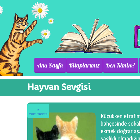
Ana Sayfa
Kitaplarımız
Ben Kimim?
Hayvan Sevgisi
2
comments
Küçükken etrafım
bahçesinde sokak 
ekmek doğrar aşağ
sağlıklı olmadığı