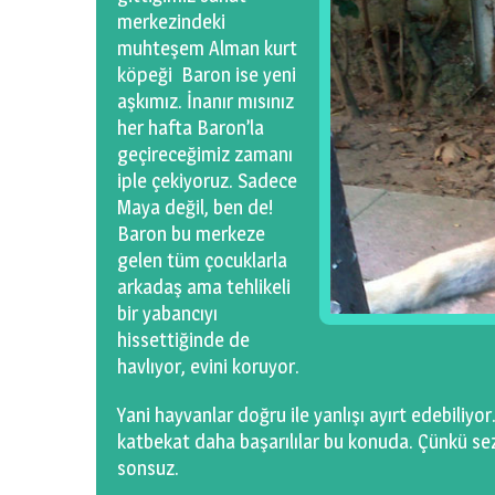
merkezindeki
muhteşem Alman kurt
köpeği Baron ise yeni
aşkımız. İnanır mısınız
her hafta Baron’la
geçireceğimiz zamanı
iple çekiyoruz. Sadece
Maya değil, ben de!
Baron bu merkeze
gelen tüm çocuklarla
arkadaş ama tehlikeli
bir yabancıyı
hissettiğinde de
havlıyor, evini koruyor.
Yani hayvanlar doğru ile yanlışı ayırt edebiliyor
katbekat daha başarılılar bu konuda. Çünkü sezg
sonsuz.