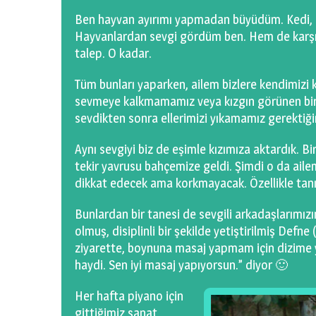
Ben hayvan ayırımı yapmadan büyüdüm. Kedi, kö
Hayvanlardan sevgi gördüm ben. Hem de karşılı
talep. O kadar.
Tüm bunları yaparken, ailem bizlere kendimizi 
sevmeye kalkmamamız veya kızgın görünen bir 
sevdikten sonra ellerimizi yıkamamız gerektiğin
Aynı sevgiyi biz de eşimle kızımıza aktardık. Bi
tekir yavrusu bahçemize geldi. Şimdi o da ailem
dikkat edecek ama korkmayacak. Özellikle tanı
Bunlardan bir tanesi de sevgili arkadaşlarımızı
olmuş, disiplinli bir şekilde yetiştirilmiş Defn
ziyarette, boynuna masaj yapmam için dizime ya
haydi. Sen iyi masaj yapıyorsun.” diyor 🙂
Her hafta piyano için
gittiğimiz sanat