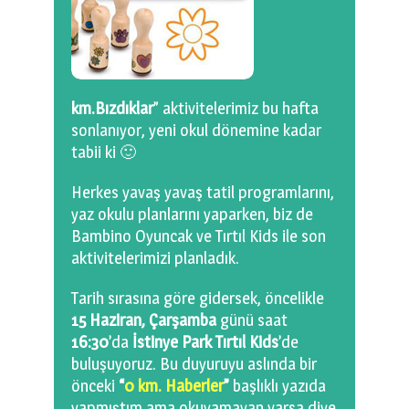
0 km.Bızdıklar Yazılarım
Filmlerimiz
Hadi Bize Yazın
km.Bızdıklar
” aktivitelerimiz bu hafta
sonlanıyor, yeni okul dönemine kadar
tabii ki 🙂
Herkes yavaş yavaş tatil programlarını,
yaz okulu planlarını yaparken, biz de
Bambino Oyuncak ve Tırtıl Kids ile son
aktivitelerimizi planladık.
Tarih sırasına göre gidersek, öncelikle
15 Haziran, Çarşamba
günü saat
16:30
’da
İstinye Park Tırtıl
Kids
’de
buluşuyoruz. Bu duyuruyu aslında bir
önceki
“
0 km. Haberler
”
başlıklı yazıda
yapmıştım ama okuyamayan varsa diye