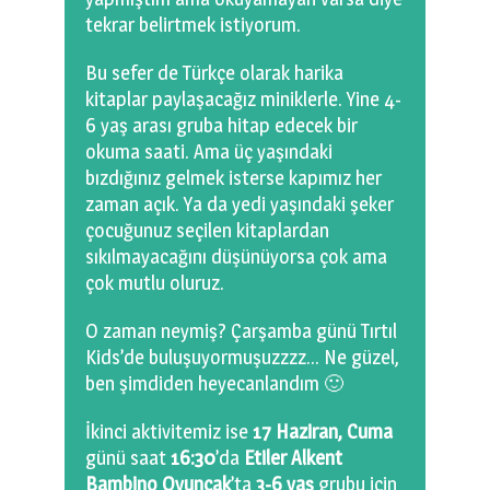
tekrar belirtmek istiyorum.
Bu sefer de Türkçe olarak harika
kitaplar paylaşacağız miniklerle. Yine 4-
6 yaş arası gruba hitap edecek bir
okuma saati. Ama üç yaşındaki
bızdığınız gelmek isterse kapımız her
zaman açık. Ya da yedi yaşındaki şeker
çocuğunuz seçilen kitaplardan
sıkılmayacağını düşünüyorsa çok ama
çok mutlu oluruz.
O zaman neymiş? Çarşamba günü Tırtıl
Kids’de buluşuyormuşuzzzz… Ne güzel,
ben şimdiden heyecanlandım 🙂
İkinci aktivitemiz ise
17 Haziran, Cuma
günü saat
16:30
’da
Etiler Alkent
Bambino Oyuncak
’ta
3-6 yaş
grubu için