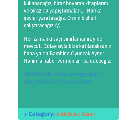
kullanacağız, biraz boyama kitaplarını
ve biraz da yapıştırmaları,… Harika
şeyler yaratacağız. O minik elleri
çalıştıracağız 🙂
Her zamanki sayı sınırlamamız yine
mevcut. Dolayısıyla bize katılacaksanız
bana ya da Bambino Oyuncak Aynur
Hanım’a haber vermenizi rica edeceğiz.
Bambino Oyuncak: 0212-352 8182 /
aynur@bambinooyuncak.com
Category:
Aktiviteler
,
Genel