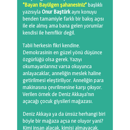
0 km.Bızdıklar Yazılarım
“Bayan Bayülgen şahanesiniz”
başlıklı
yazısıyla
Onur Baştürk
aynı konuyu
Filmlerimiz
benden tamamiyle farklı bir bakış açısı
ile ele almış ama bana gelen yorumlar
Hadi Bize Yazın
kendisi ile hemfikir değil.
Tabii herkesin fikri kendine.
Demokrasinin en güzel yönü düşünce
özgürlüğü olsa gerek. Yazıyı
okumayanlarınız varsa okuyunca
anlayacaklar, anneliğin meslek haline
getirilmesi eleştiriliyor. Anneliğin para
makinasına çevrilmesine karşı çıkıyor.
Verilen örnek de Deniz Akkaya’nın
açacağı çocuk giysileri mağazası.
Deniz Akkaya ya da ünsüz herhangi biri
böyle bir mağaza açsa ne oluyor yani?
Kimi insan alacak, kimisi almayacak.