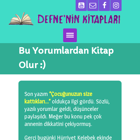
Bu Yorumlardan Kitap
Ana Sayfa
Olur :)
Kitaplarımız
Ben Kimim?
Son yazım
“Çocuğunuzun size
Emeği Geçenler
kattıkları…”
oldukça ilgi gördü. Sözlü,
yazılı yorumlar geldi, düşünceler
Neler Yapıyoruz?
paylaşıldı. Meğer bu konu pek çok
annenin dikkatini çekiyormuş.
Basın
Gerçi bugünki Hürriyet Kelebek ekinde