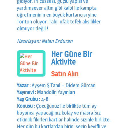
gidiyor. İri cüssesi, güçlü yapısı ve
yardımsever altın gibi kalbi ile kampta
öğretmeninin en büyük kurtarıcısı yine
Tonton oluyor. Tabii ufak tefek aksilikler
olmuyor değil !
Hazırlayan: Nalan Erduran
Her Güne Bir
Aktivite
Satın Alın
Yazar :
Ayşem Ş.Tanıl – Didem Gürcan
Yayınevi :
Mandolin Yayınları
Yaş Grubu :
4-8
Konusu :
Çocuğunuz ile birlikte tüm ay
boyunca yapacağınız kolay ve masrafsız
etkinlik fikirleri kartlar halinde sizinle birlikte.
Her gün bu kartlardan birini seçip keyifli ve