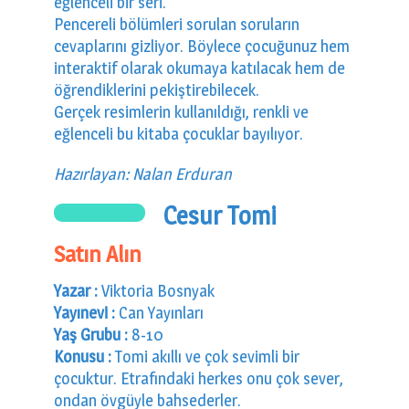
eğlenceli bir seri.
0 km.Bızdıklar Yazılarım
Pencereli bölümleri sorulan soruların
cevaplarını gizliyor. Böylece çocuğunuz hem
Filmlerimiz
interaktif olarak okumaya katılacak hem de
öğrendiklerini pekiştirebilecek.
Hadi Bize Yazın
Gerçek resimlerin kullanıldığı, renkli ve
eğlenceli bu kitaba çocuklar bayılıyor.
Hazırlayan: Nalan Erduran
Cesur Tomi
Satın Alın
Yazar :
Viktoria Bosnyak
Yayınevi :
Can Yayınları
Yaş Grubu :
8-10
Konusu :
Tomi akıllı ve çok sevimli bir
çocuktur. Etrafındaki herkes onu çok sever,
ondan övgüyle bahsederler.