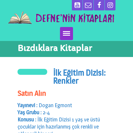
Bızdıklara Kitaplar
Ana Sayfa
Kitaplarımız
İlk Eğitim Dizisi:
Ben Kimim?
Renkler
Satın Alın
Emeği Geçenler
Yayınevi :
Dogan Egmont
Neler Yapıyoruz?
Yaş Grubu :
2-4
Konusu :
İlk Eğitim Dizisi 1 yaş ve üstü
Basın
çocuklar için hazırlanmış çok renkli ve