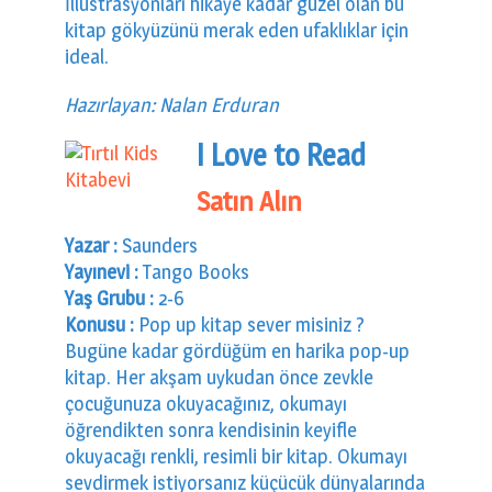
İllustrasyonları hikaye kadar güzel olan bu
kitap gökyüzünü merak eden ufaklıklar için
ideal.
Hazırlayan: Nalan Erduran
I Love to Read
Satın Alın
Yazar :
Saunders
Yayınevi :
Tango Books
Yaş Grubu :
2-6
Konusu :
Pop up kitap sever misiniz ?
Bugüne kadar gördüğüm en harika pop-up
kitap. Her akşam uykudan önce zevkle
çocuğunuza okuyacağınız, okumayı
öğrendikten sonra kendisinin keyifle
okuyacağı renkli, resimli bir kitap. Okumayı
sevdirmek istiyorsanız küçücük dünyalarında